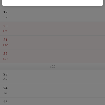
Ons
19
Tor
20
Fre
21
Lör
22
Sön
v.26
23
Mån
24
Tis
25