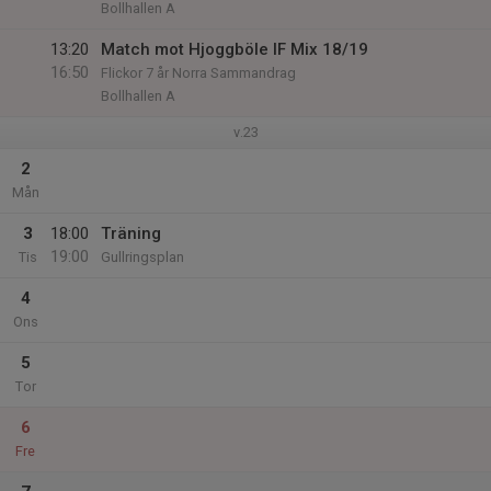
Bollhallen A
13:20
Match mot Hjoggböle IF Mix 18/19
16:50
Flickor 7 år Norra Sammandrag
Bollhallen A
v.23
2
Mån
3
18:00
Träning
19:00
Tis
Gullringsplan
4
Ons
5
Tor
6
Fre