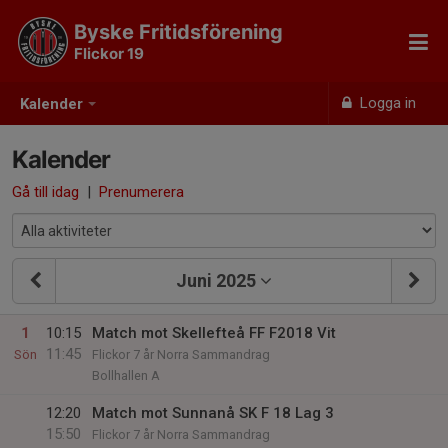
Byske Fritidsförening
Flickor 19
Logga in
Kalender
Kalender
Gå till idag
|
Prenumerera
Juni 2025
1
10:15
Match mot Skellefteå FF F2018 Vit
11:45
Sön
Flickor 7 år Norra Sammandrag
Bollhallen A
12:20
Match mot Sunnanå SK F 18 Lag 3
15:50
Flickor 7 år Norra Sammandrag