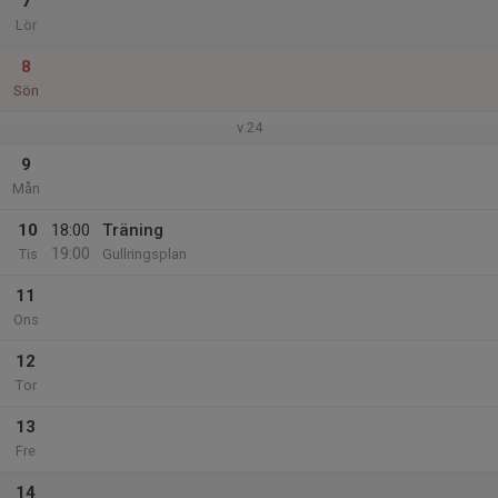
7
Lör
8
Sön
v.24
9
Mån
10
18:00
Träning
19:00
Tis
Gullringsplan
11
Ons
12
Tor
13
Fre
14