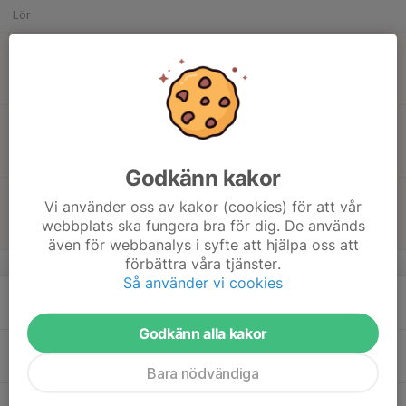
Lör
15
13:20
Match mot Bolidens FFI F 17-18
16:50
Sön
Flickor 7 år Norra Sammandrag
Myggvalla IP
14:20
Match mot Sunnanå SK F 18 Lag 2
17:50
Flickor 7 år Norra Sammandrag
Myggvalla IP
Godkänn kakor
15:00
Match mot Sunnanå SK F 18 Lag 1
Vi använder oss av kakor (cookies) för att vår
18:30
Flickor 7 år Norra Sammandrag
webbplats ska fungera bra för dig. De används
Myggvalla IP
även för webbanalys i syfte att hjälpa oss att
förbättra våra tjänster.
v.25
Så använder vi cookies
16
Mån
Godkänn alla kakor
17
18:00
Träning
19:00
Tis
Gullringsplan
Bara nödvändiga
18