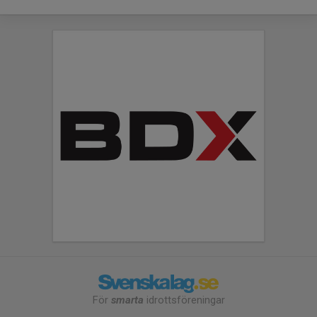
För
smarta
idrottsföreningar