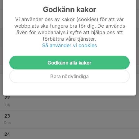
Tor
Godkänn kakor
18
Vi använder oss av kakor (cookies) för att vår
Fre
webbplats ska fungera bra för dig. De används
även för webbanalys i syfte att hjälpa oss att
19
förbättra våra tjänster.
Lör
Så använder vi cookies
20
Sön
Godkänn alla kakor
v.30
Bara nödvändiga
21
Mån
22
Tis
23
Ons
24