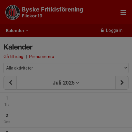
Byske Fritidsförening
Flickor 19
Logga in
Kalender
Kalender
Gå till idag
|
Prenumerera
Juli 2025
1
Tis
2
Ons