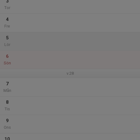
3
Tor
4
Fre
5
Lör
6
Sön
v.28
7
Mån
8
Tis
9
Ons
10