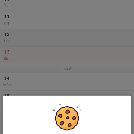
Tor
11
Fre
12
Lör
13
Sön
v.29
14
Mån
15
Tis
16
Ons
17