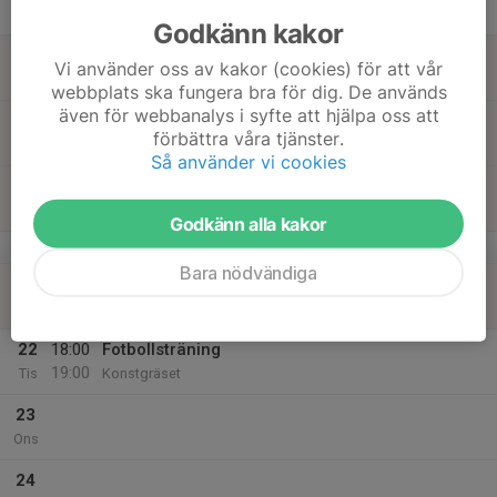
Tor
Godkänn kakor
18
Vi använder oss av kakor (cookies) för att vår
Fre
webbplats ska fungera bra för dig. De används
även för webbanalys i syfte att hjälpa oss att
19
förbättra våra tjänster.
Lör
Så använder vi cookies
20
Sön
Godkänn alla kakor
v.17
Bara nödvändiga
21
Mån
22
18:00
Fotbollsträning
19:00
Tis
Konstgräset
23
Ons
24