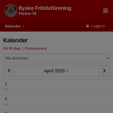
Byske Fritidsförening
Flickor 19
Logga in
Kalender
Kalender
Gå till idag
|
Prenumerera
April 2025
1
Tis
2
Ons