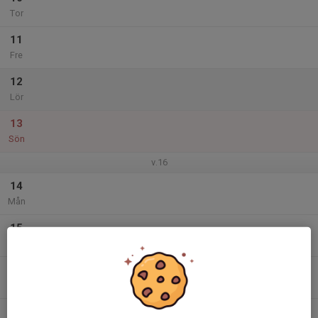
Tor
11
Fre
12
Lör
13
Sön
v.16
14
Mån
15
Tis
16
Ons
17