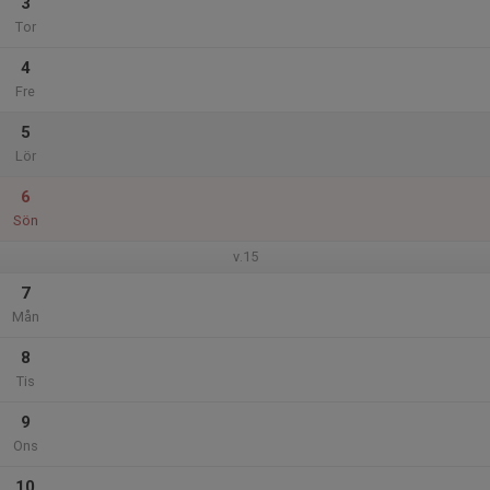
3
Tor
4
Fre
5
Lör
6
Sön
v.15
7
Mån
8
Tis
9
Ons
10