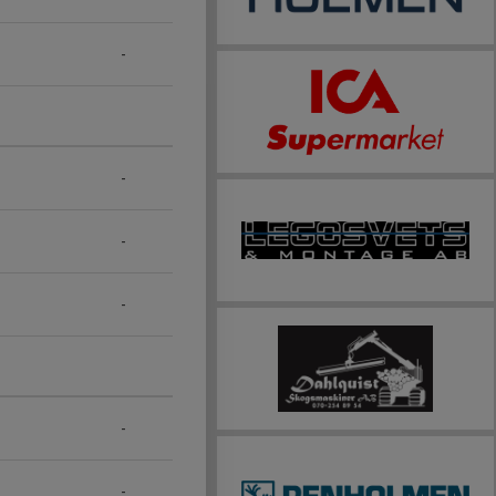
-
-
-
-
-
-