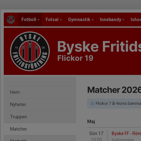
Fotboll
Futsal
Gymnastik
Innebandy
Isho
Byske Fritid
Flickor 19
Matcher 202
Hem
Flickor 7 år Norra Samm
Nyheter
Truppen
Maj
Matcher
Sön 17
Byske FF - Rön
10:00
Gullringsplan