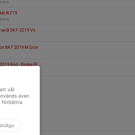
 Arena
kle IK F19
 Arena
nanå SK F-2019 Vit
rön BK F 2019 M Grön
2019 Röd - Byske FF
att vår
 används även
t förbättra
ändiga