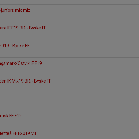
Bjurfors mix mix
are IF F19 Blå - Byske FF
2019 - Byske FF
ngsmark/Ostvik IF F19
n IK Mix19 Blå - Byske FF
träsk FF F19
lefteå FF F2019 Vit