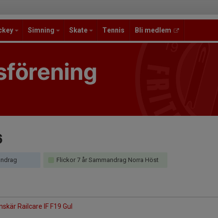
ckey
Simning
Skate
Tennis
Bli medlem
sförening
6
andrag
Flickor 7 år Sammandrag Norra Höst
nskär Railcare IF F19 Gul