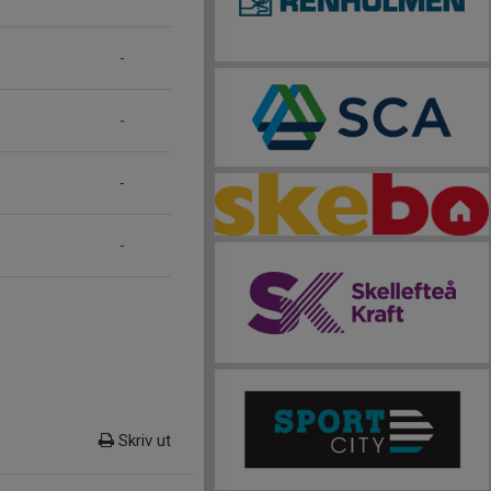
-
-
-
-
Skriv ut