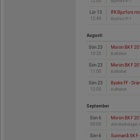
12:00
Bjurfors IP 1
Lör 13
IFK Bjurfors mi
12:40
Bjurfors IP 1
Augusti
Sön 23
Morön BK F 20
10:20
Bolltältet
Sön 23
Morön BK F 201
11:00
Bolltältet
Sön 23
Byske FF - Drä
12:00
Bolltältet
September
Sön 6
Morön BK F 20
00:00
Advokatbolaget
Sön 6
Sunnanå SK F-