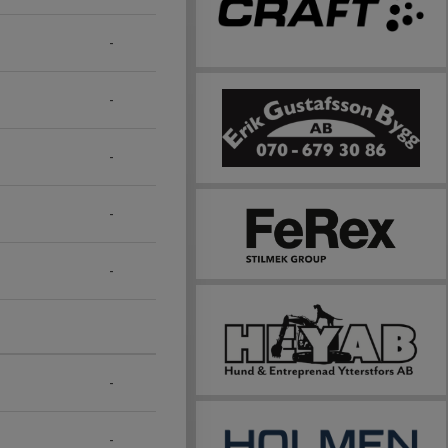
-
-
-
-
-
-
-