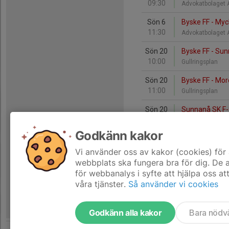
09:30
Advokatbolaget
Sön 6
Byske FF - Myc
11:30
Advokatbolaget
Sön 20
Byske FF - Sun
10:00
Gullringsplan
Sön 20
Byske FF - Mo
11:00
Gullringsplan
Sön 20
Sunnanå SK F-
12:20
Gullringsplan
Godkänn kakor
Vi använder oss av kakor (cookies) för 
webbplats ska fungera bra för dig. De
för webbanalys i syfte att hjälpa oss at
våra tjänster.
Så använder vi cookies
Godkänn alla kakor
Bara nödv