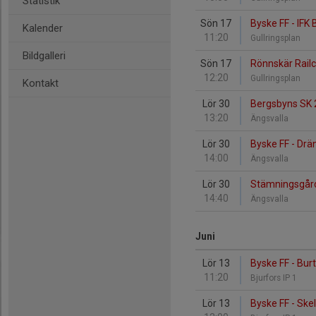
Statistik
Sön 17
Byske FF - IFK 
Kalender
11:20
Gullringsplan
Bildgalleri
Sön 17
Rönnskär Railc
12:20
Gullringsplan
Kontakt
Lör 30
Bergsbyns SK 
13:20
Ängsvalla
Lör 30
Byske FF - Drä
14:00
Ängsvalla
Lör 30
Stämningsgårde
14:40
Ängsvalla
Juni
Lör 13
Byske FF - Bur
11:20
Bjurfors IP 1
Lör 13
Byske FF - Skel