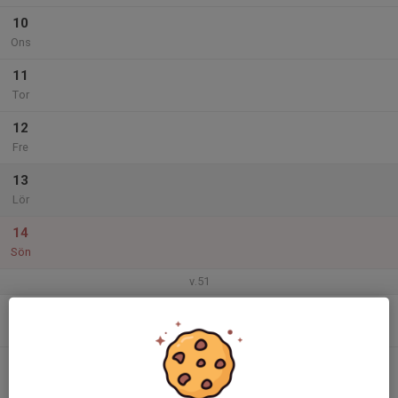
10
Ons
11
Tor
12
Fre
13
Lör
14
Sön
v.51
15
Mån
16
Tis