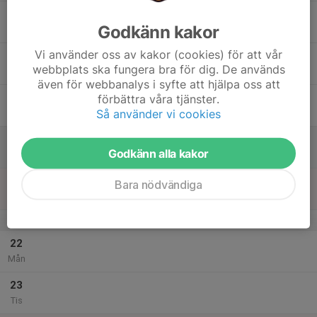
17
Godkänn kakor
Ons
Vi använder oss av kakor (cookies) för att vår
18
webbplats ska fungera bra för dig. De används
Tor
även för webbanalys i syfte att hjälpa oss att
19
förbättra våra tjänster.
Så använder vi cookies
Fre
20
Godkänn alla kakor
Lör
21
Bara nödvändiga
Sön
v.52
22
Mån
23
Tis