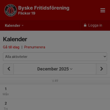
Byske Fritidsförening
Flickor 19
Logga in
Kalender
Kalender
Gå till idag
|
Prenumerera
December 2025
v.49
1
Mån
2
Tis