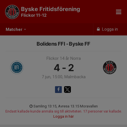
Byske Fritidsförening
Flickor 11-12
Logga in
Matcher
Bolidens FFI - Byske FF
Flickor 14 år Norra
4 - 2
7 jun, 15:00, Malmbacka
Samling 13:15, Avresa 13.15 Moravallen
Endast kallade kunde anmäla sig till aktiviteten. 17 personer var kallade.
Logga in här