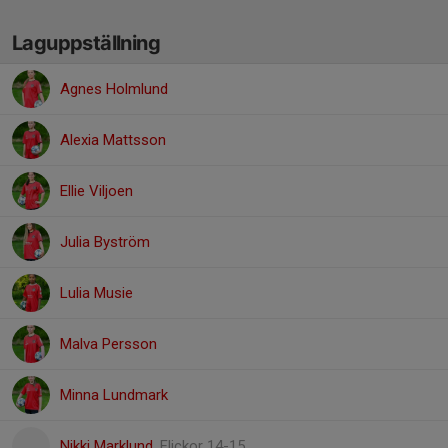
Laguppställning
Agnes Holmlund
Alexia Mattsson
Ellie Viljoen
Julia Byström
Lulia Musie
Malva Persson
Minna Lundmark
Nikki Marklund
, Flickor 14-15