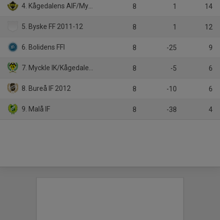
4. Kågedalens AIF/Myckle IK 2012
8
1
14
5. Byske FF 2011-12
8
1
12
6. Bolidens FFI
8
-25
9
7. Myckle IK/Kågedalens AIF 2012
8
-5
6
8. Bureå IF 2012
8
-10
6
9. Malå IF
8
-38
4