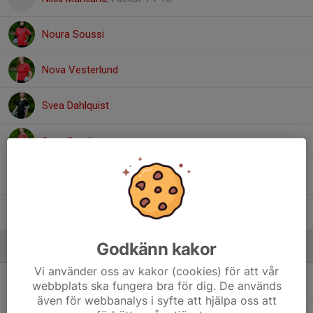
Noura Soussi
Nova Vesterlund
Svea Dahlquist
Svea Snodgrass
Thea Marklund
Vanessa Johansson
Godkänn kakor
Ledare
Vi använder oss av kakor (cookies) för att vår
Linda Byström
Lagledare
webbplats ska fungera bra för dig. De används
även för webbanalys i syfte att hjälpa oss att