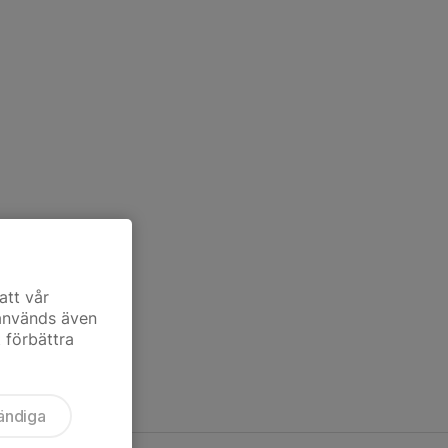
att vår
 används även
t förbättra
ändiga