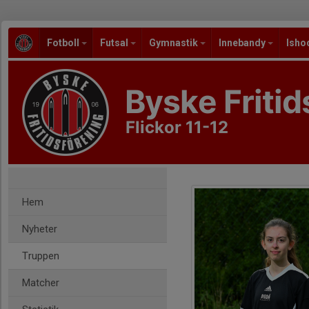
Fotboll
Futsal
Gymnastik
Innebandy
Isho
Byske Fritid
Flickor 11-12
Hem
Nyheter
Truppen
Matcher