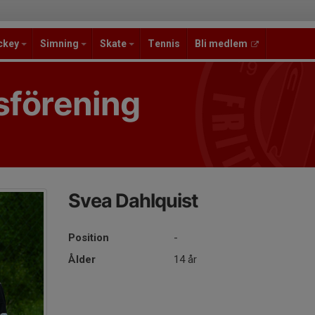
ckey
Simning
Skate
Tennis
Bli medlem
sförening
Svea Dahlquist
Position
-
Ålder
14 år