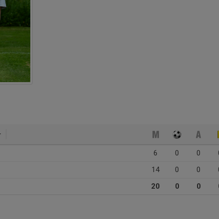
6
0
0
14
0
0
20
0
0