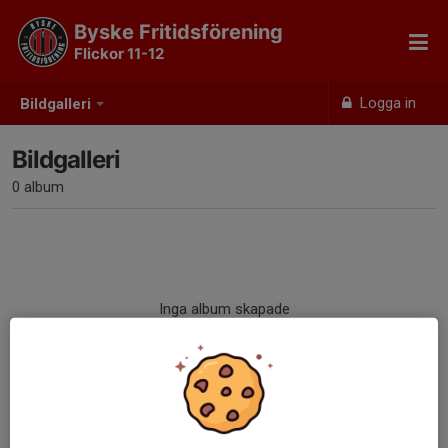
Byske Fritidsförening
Flickor 11-12
Logga in
Bildgalleri
Bildgalleri
0 album
Inga album skapade