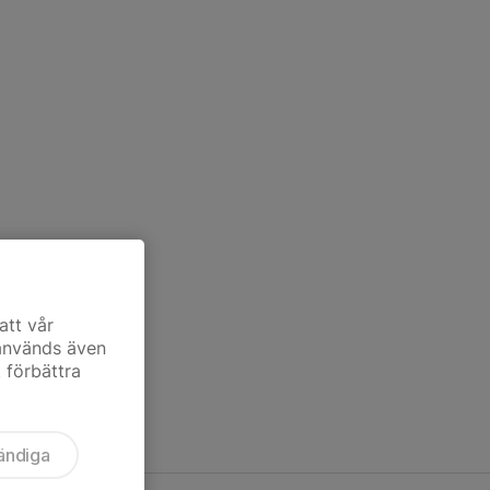
att vår
 används även
t förbättra
ändiga