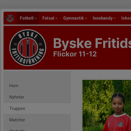
Fotboll
Futsal
Gymnastik
Innebandy
Isho
Byske Fritid
Flickor 11-12
Hem
Nyheter
Truppen
Matcher