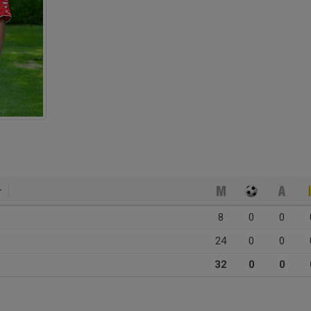
8
0
0
24
0
0
32
0
0