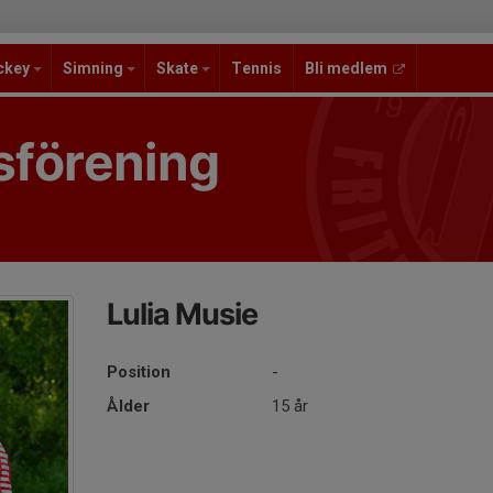
ckey
Simning
Skate
Tennis
Bli medlem
sförening
Lulia Musie
Position
-
Ålder
15 år