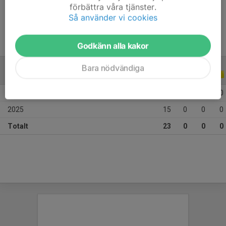
förbättra våra tjänster.
Ålder
14 år
Så använder vi cookies
Godkänn alla kakor
Bara nödvändiga
ALLA SERIER
ALLA ÅR
2026
8
0
0
0
2025
15
0
0
0
Totalt
23
0
0
0