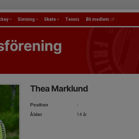
ckey
Simning
Skate
Tennis
Bli medlem
sförening
Thea Marklund
Position
-
Ålder
14 år