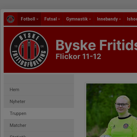
Fotboll
Futsal
Gymnastik
Innebandy
Isho
Byske Fritid
Flickor 11-12
Hem
Nyheter
Truppen
Matcher