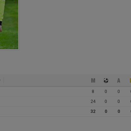
8
0
0
24
0
0
32
0
0