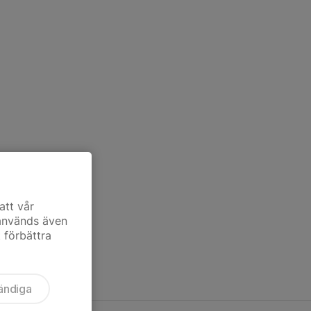
att vår
 används även
t förbättra
ändiga