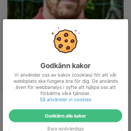
Godkänn kakor
Vi använder oss av kakor (cookies) för att vår
webbplats ska fungera bra för dig. De används
även för webbanalys i syfte att hjälpa oss att
förbättra våra tjänster.
Så använder vi cookies
Titel
Tränare
Ålder
43 år
Godkänn alla kakor
Bara nödvändiga