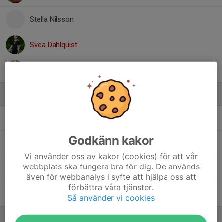
Stella Nilsson
Svea Dahlquist
Vanessa Johansson
Ledare
Emma Forsling
Tränare
Godkänn kakor
Linda Byström
Lagledare
Vi använder oss av kakor (cookies) för att vår
webbplats ska fungera bra för dig. De används
Mikael Lindahl
Tränare
även för webbanalys i syfte att hjälpa oss att
förbättra våra tjänster.
Pär Dahlquist
Tränare
Så använder vi cookies