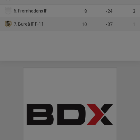
6. Fromhedens IF
8
-24
3
7. Bureå IF F-11
10
-37
1