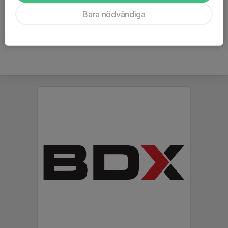
Ålder
44 år
Bara nödvändiga