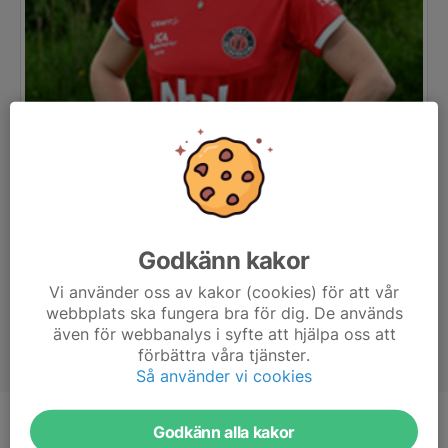
Godkänn kakor
Vi använder oss av kakor (cookies) för att vår
webbplats ska fungera bra för dig. De används
även för webbanalys i syfte att hjälpa oss att
förbättra våra tjänster.
Så använder vi cookies
Godkänn alla kakor
Titel
Tränare