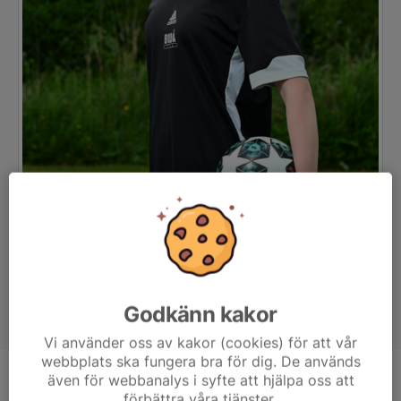
Godkänn kakor
Vi använder oss av kakor (cookies) för att vår
webbplats ska fungera bra för dig. De används
även för webbanalys i syfte att hjälpa oss att
Position
-
förbättra våra tjänster.