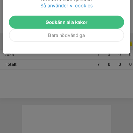
Ålder
15 år
Så använder vi cookies
Godkänn alla kakor
Bara nödvändiga
ALLA SERIER
ALLA ÅR
2025
7
0
0
0
Totalt
7
0
0
0