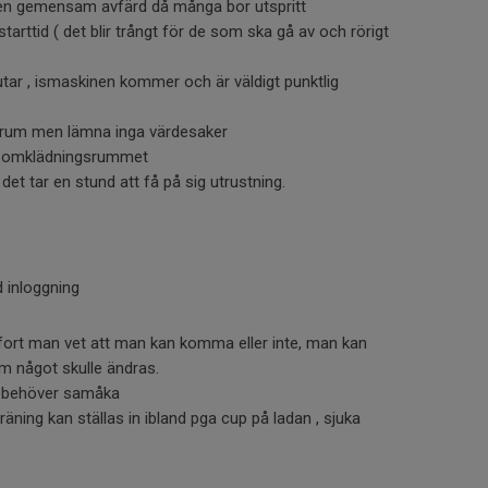
ngen gemensam avfärd då många bor utspritt
starttid ( det blir trångt för de som ska gå av och rörigt
lutar , ismaskinen kommer och är väldigt punktlig
srum men lämna inga värdesaker
 i omklädningsrummet
 det tar en stund att få på sig utrustning.
d inloggning
 fort man vet att man kan komma eller inte, man kan
m något skulle ändras.
ni behöver samåka
 träning kan ställas in ibland pga cup på ladan , sjuka