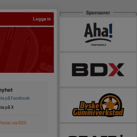
Sponsorer
Logga in
nyhet
la på Facebook
la på X
heter via RSS