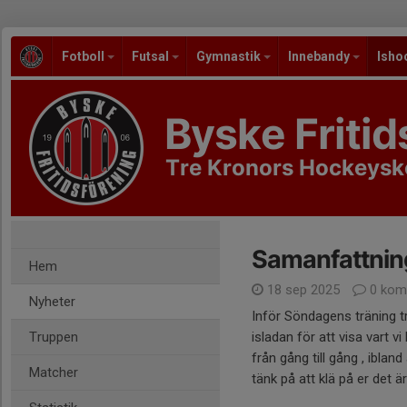
Fotboll
Futsal
Gymnastik
Innebandy
Isho
Byske Fritid
Tre Kronors Hockeysk
Samanfattnin
Hem
18 sep 2025
0 kom
Nyheter
Inför Söndagens träning tr
Truppen
isladan för att visa vart v
från gång till gång , ibland 
Matcher
tänk på att klä på er det är 