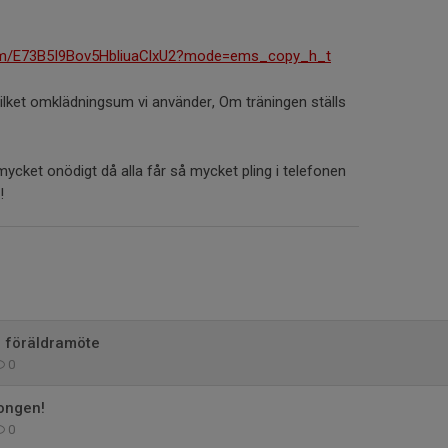
com/E73B5I9Bov5HbliuaClxU2?mode=ems_copy_h_t
vilket omklädningsum vi använder, Om träningen ställs
 mycket onödigt då alla får så mycket pling i telefonen
s!
 föräldramöte
0
ongen!
0