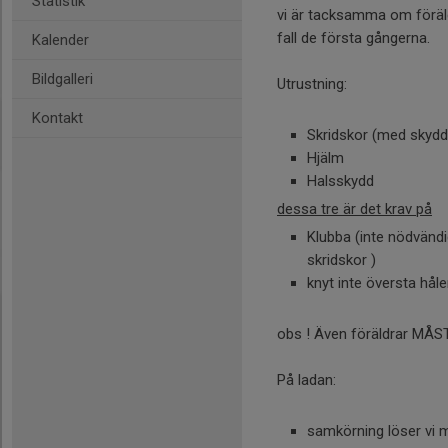
Statistik
vi är tacksamma om föräldra
fall de första gångerna.
Kalender
Bildgalleri
Utrustning:
Kontakt
Skridskor (med skydd
Hjälm
Halsskydd
dessa tre är det krav på
Klubba (inte nödvändi
skridskor )
knyt inte översta håle
obs ! Även föräldrar MÅST
På ladan:
samkörning löser vi me