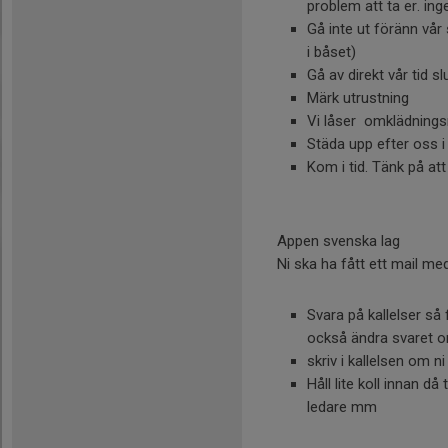
problem att ta er. i
Gå inte ut föränn vår 
i båset)
Gå av direkt vår tid s
Märk utrustning
Vi låser omklädning
Städa upp efter oss
Kom i tid. Tänk på att
Appen svenska lag
Ni ska ha fått ett mail me
Svara på kallelser så
också ändra svaret o
skriv i kallelsen om 
Håll lite koll innan då
ledare mm