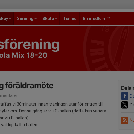
ckey
Simning
Skate
Tennis
Bli medlem
sförening
ola Mix 18-20
g föräldramöte
Dela 
mentarer
De
äffas vi 30minuter innan träningen utanför entrén till
De
i byter om. Denna gång är vi i C-hallen (detta kan variera
är vi i B-hallen)
Ny
väldigt kallt i hallen.