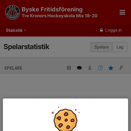
Byske Fritidsförening
Tre Kronors Hockeyskola Mix 18-20
Logga in
Statistik
Spelarstatistik
Spelare
Lag
SPELARE
Ingen spelarstatistik sparad
När ni fyller i uppställning på respektive match visas statistiken
automatiskt på denna sida