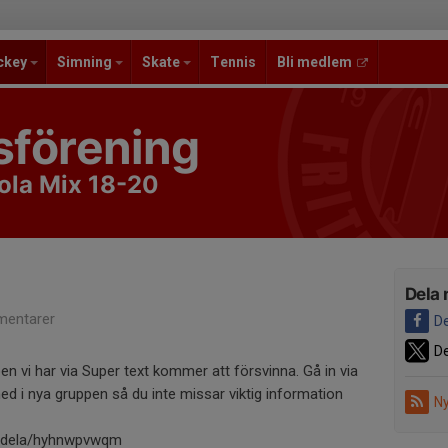
ckey
Simning
Skate
Tennis
Bli medlem
sförening
ola Mix 18-20
Dela 
entarer
De
De
n vi har via Super text kommer att försvinna. Gå in via
d i nya gruppen så du inte missar viktig information
Ny
m/dela/hyhnwpvwqm