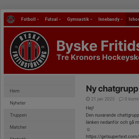
Fotboll
Futsal
Gymnastik
Innebandy
Isho
Byske Fritid
Tre Kronors Hockeysk
Ny chatgrupp
Hem
21 jan 2025
0 komm
Nyheter
Hej!
Truppen
Den nuvarande chattgruppe
länken nedanför och gå me
Matcher
☺️
https://getsupertext.co