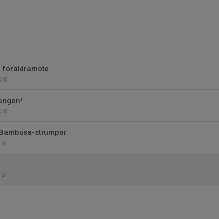
 föräldramöte
0
ongen!
0
v Bambusa-strumpor
0
0