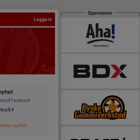
Sponsorer
Logga in
nyhet
la på Facebook
la på X
heter via RSS