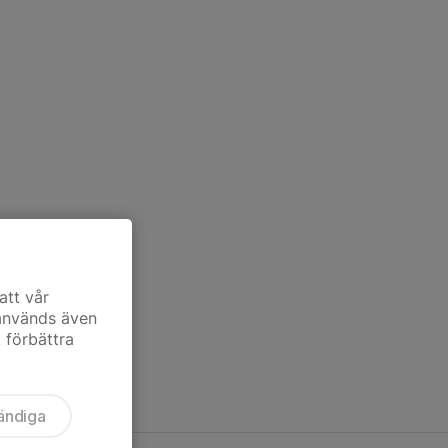
att vår
 används även
t förbättra
ändiga