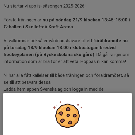
Nu startar vi upp is-säsongen 2025-2026!
Första träningen är
nu på söndag 21/9 klockan 13:45-15:00 i
C-hallen i Skellefteå Kraft Arena.
Vi välkomnar också er vårdnadshavare till ett
föräldramöte nu
på torsdag 18/9 klockan 18:00 i klubbstugan bredvid
hockeyplanen (på Byskeskolans skolgård)
. Då går vi igenom
information som är bra för er att veta. Hoppas ni kan komma!
Ni har alla fått kallelser till både träningen och föräldramötet, så
se till att besvara dessa.
Ladda hem appen Svenskalag och logga in med de
inloggningsuppgifter du fått i ett välkomstmail, så missar du
ingen information vi skickar ut. Har du problem med inloggningen
så kontakta Marina på kansliet: kansli@byskeff.se eller 0738-35
40 16.
Nu kör vi igång! :)