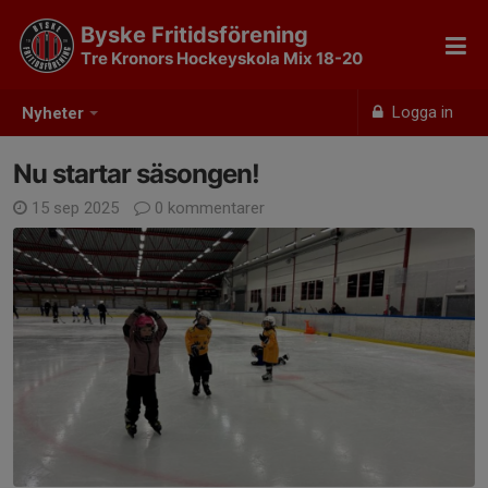
Byske Fritidsförening
Tre Kronors Hockeyskola Mix 18-20
Logga in
Nyheter
Nu startar säsongen!
15 sep 2025
0 kommentarer