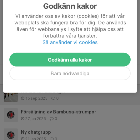
Godkänn kakor
Bästa hälsningar från ledarna Mike, Robin, Matilda och Ludvig
Vi använder oss av kakor (cookies) för att vår
webbplats ska fungera bra för dig. De används
Dela nyhet
även för webbanalys i syfte att hjälpa oss att
förbättra våra tjänster.
Så använder vi cookies
Tidigare nyheter
Godkänn alla kakor
Samanfattning föräldramöte
Bara nödvändiga
18 sep 2025
0
Nu startar säsongen!
15 sep 2025
0
Försäljning av Bambusa-strumpor
27 jan 2025
0
Ny chatgrupp
21 jan 2025
0