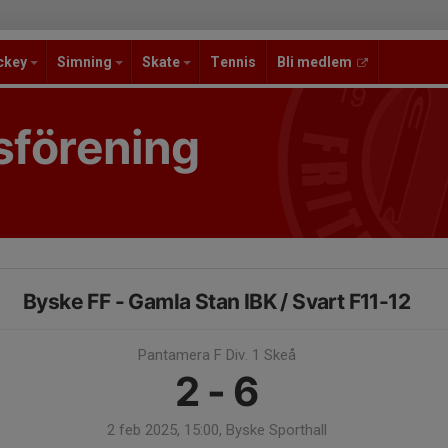
ckey
Simning
Skate
Tennis
Bli medlem
sförening
Byske FF - Gamla Stan IBK / Svart F11-12
Pantamera F Div. 1 Skeå
2 - 6
2 feb 2025, 15:00, Byske Sporthall