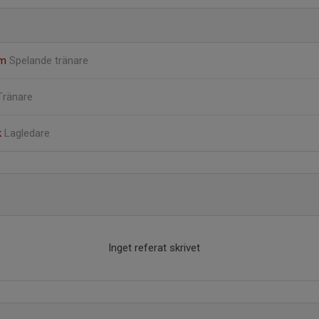
öm
Spelande tränare
Tränare
k
Lagledare
Inget referat skrivet