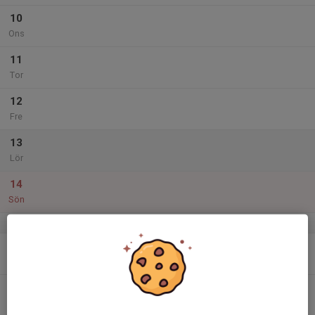
10
Ons
11
Tor
12
Fre
13
Lör
14
Sön
v.38
15
Mån
16
Tis