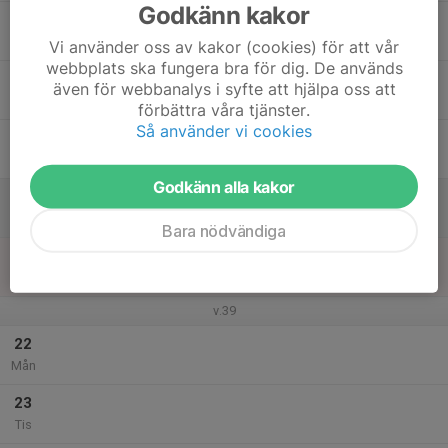
Godkänn kakor
17
Ons
Vi använder oss av kakor (cookies) för att vår
webbplats ska fungera bra för dig. De används
18
även för webbanalys i syfte att hjälpa oss att
Tor
förbättra våra tjänster.
Så använder vi cookies
19
Fre
Godkänn alla kakor
20
Lör
Bara nödvändiga
21
Sön
v.39
22
Mån
23
Tis