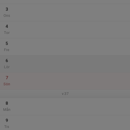
3
Ons
4
Tor
5
Fre
6
Lör
7
Sön
v.37
8
Mån
9
Tis