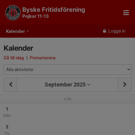
Byske Fritidsförening
Pojkar 11-13
Logga in
Kalender
Kalender
Gå till idag
|
Prenumerera
September 2025
v.36
1
Mån
2
Tis