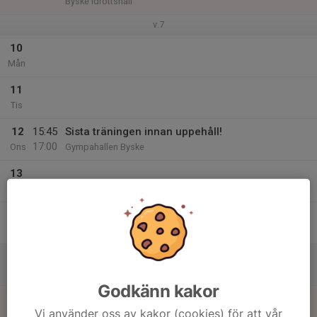
Byske Idrottshall
v.7
10
Mån
11
Tis
12
15:45
Sista träningen innan uppehåll!
17:00
Ons
Gympahallen Byske
13
Tor
14
Fre
15
Lör
Godkänn kakor
16
Vi använder oss av kakor (cookies) för att vår
Sön