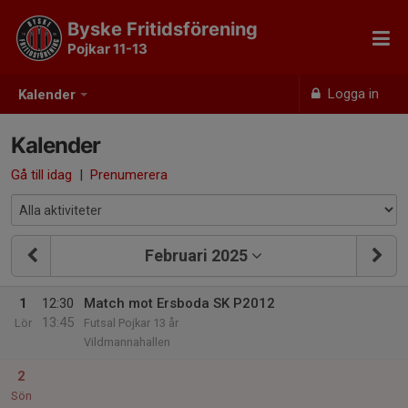
Byske Fritidsförening
Pojkar 11-13
Logga in
Kalender
Kalender
Gå till idag
|
Prenumerera
Februari 2025
1
12:30
Match mot Ersboda SK P2012
13:45
Lör
Futsal Pojkar 13 år
Vildmannahallen
2
Sön