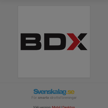
För
smarta
idrottsföreningar
Välj version:
Mobil
|
Desktop