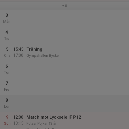
v.6
3
Mån
4
Tis
5
15:45
Träning
17:00
Ons
Gympahallen Byske
6
Tor
7
Fre
8
Lör
9
12:00
Match mot Lycksele IF P12
13:15
Sön
Futsal Pojkar 13 år