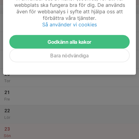
webbplats ska fungera bra för dig. De används
v.8
även för webbanalys i syfte att hjälpa oss att
förbättra våra tjänster.
17
Så använder vi cookies
Mån
18
Godkänn alla kakor
Tis
Bara nödvändiga
19
Ons
20
Tor
21
Fre
22
Lör
23
Sön