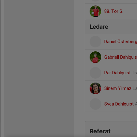
88. Tor S.
Ledare
Daniel Österber
Gabriell Dahlqui
Pär Dahlquist
Tr
Sinem Yilmaz
L
Svea Dahlquist
A
Referat