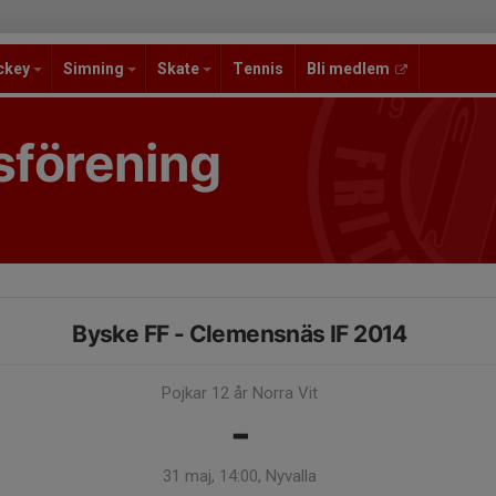
ckey
Simning
Skate
Tennis
Bli medlem
sförening
Byske FF - Clemensnäs IF 2014
Pojkar 12 år Norra Vit
-
31 maj, 14:00, Nyvalla