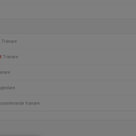
g
Tränare
st
Tränare
änare
agledare
ssisterande tränare