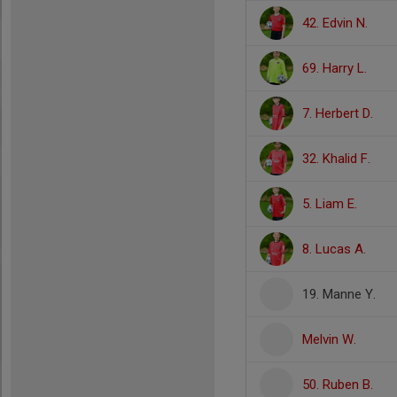
42. Edvin N.
69. Harry L.
7. Herbert D.
32. Khalid F.
5. Liam E.
8. Lucas A.
19. Manne Y.
Melvin W.
50. Ruben B.