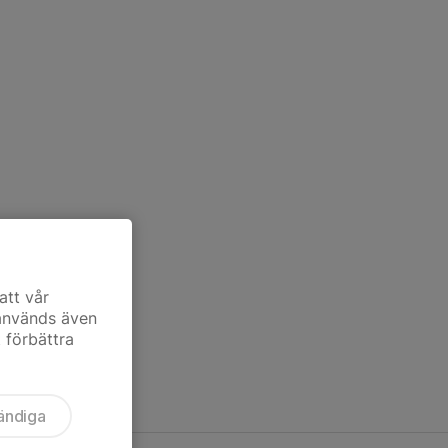
att vår
 används även
t förbättra
ändiga