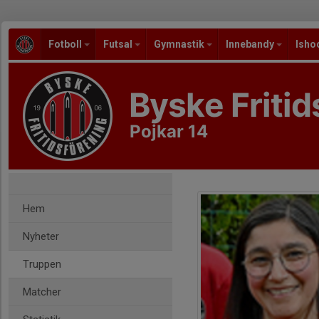
Fotboll
Futsal
Gymnastik
Innebandy
Isho
Byske Fritid
Pojkar 14
Hem
Nyheter
Truppen
Matcher