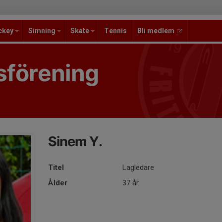
ckey
Simning
Skate
Tennis
Bli medlem
sförening
Sinem Y.
Titel
Lagledare
Ålder
37 år