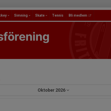
ckey
Simning
Skate
Tennis
Bli medlem
sförening
a
Oktober 2026