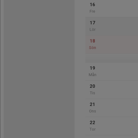
16
Fre
17
Lör
18
Sön
19
Mån
20
Tis
21
Ons
22
Tor