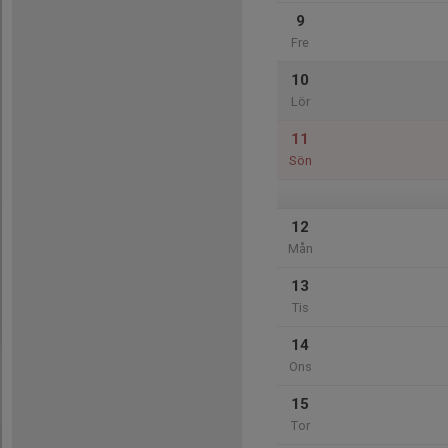
9
Fre
10
Lör
11
Sön
12
Mån
13
Tis
14
Ons
15
Tor