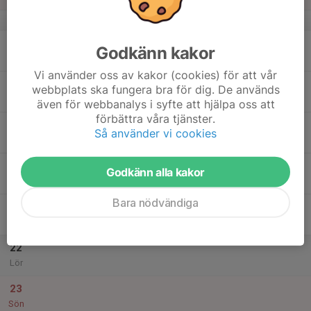
v.34
17
18:00
Träning
Godkänn kakor
19:00
Mån
Nyvalla
Vi använder oss av kakor (cookies) för att vår
18
webbplats ska fungera bra för dig. De används
Tis
även för webbanalys i syfte att hjälpa oss att
förbättra våra tjänster.
19
18:00
Träning
Så använder vi cookies
19:00
Ons
Nyvalla
20
Godkänn alla kakor
Tor
Bara nödvändiga
21
Fre
22
Lör
23
Sön