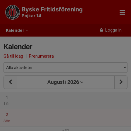
Byske Fritidsförening
Pojkar 14
Logga in
Kalender
Kalender
Gå till idag
|
Prenumerera
Augusti 2026
1
Lör
2
Sön
v.32