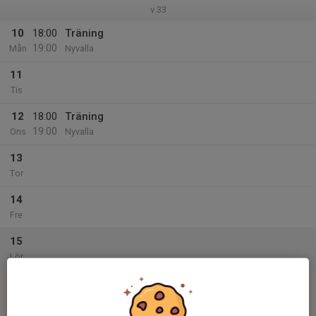
v.33
10
18:00
Träning
19:00
Mån
Nyvalla
11
Tis
12
18:00
Träning
19:00
Ons
Nyvalla
13
Tor
14
Fre
15
Lör
16
00:00
Match mot IFK Bjurfors
01:30
Sön
Pojkar 12 år Norra Höst Vit
Bjurfors IP 1