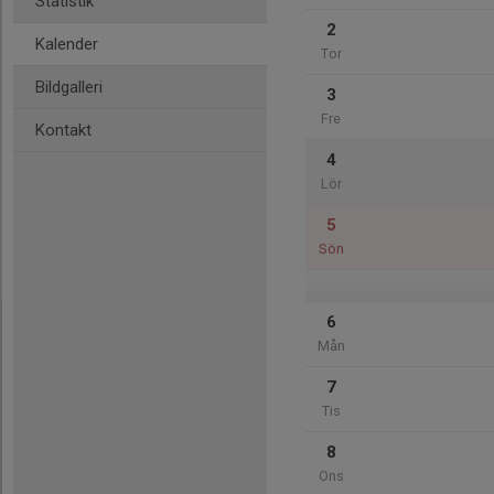
Statistik
2
Kalender
Tor
Bildgalleri
3
Fre
Kontakt
4
Lör
5
Sön
6
Mån
7
Tis
8
Ons