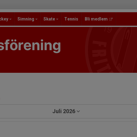
ckey
Simning
Skate
Tennis
Bli medlem
sförening
a
Juli 2026