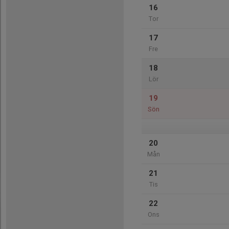
16
Tor
17
Fre
18
Lör
19
Sön
20
Mån
21
Tis
22
Ons