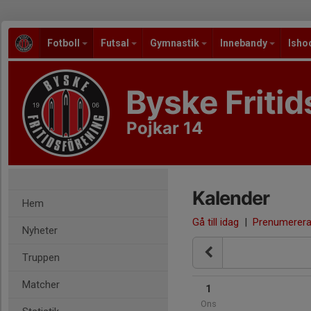
Fotboll
Futsal
Gymnastik
Innebandy
Isho
Byske Fritid
Pojkar 14
Kalender
Hem
Gå till idag
|
Prenumerer
Nyheter
Truppen
Matcher
1
Ons