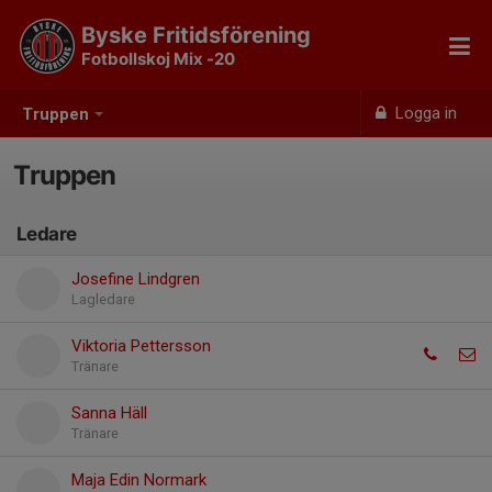
Byske Fritidsförening
Fotbollskoj Mix -20
Logga in
Truppen
Truppen
Ledare
Josefine Lindgren
Lagledare
Viktoria Pettersson
Tränare
Sanna Häll
Tränare
Maja Edin Normark