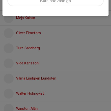
Bara nödvändiga
Manne Fallebo
Meja Kaisto
Oliver Elmefors
Ture Sandberg
Vide Karlsson
Vilma Lindgren Lundsten
Walter Holmqvist
Winston Altin