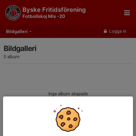
Byske Fritidsförening
Fotbollskoj Mix -20
Logga in
Bildgalleri
Bildgalleri
0 album
Inga album skapade