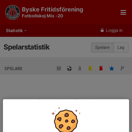
Byske Fritidsförening
Fotbollskoj Mix -20
Logga in
Statistik
Spelarstatistik
Spelare
Lag
SPELARE
Ingen spelarstatistik sparad
När ni fyller i uppställning på respektive match visas statistiken
automatiskt på denna sida