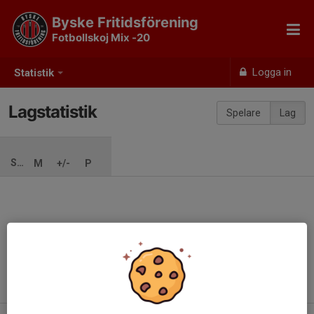
Byske Fritidsförening
Fotbollskoj Mix -20
Logga in
Statistik
Lagstatistik
Spelare
Lag
SÄSONG
M
+/-
P
Ingen säsong inlagd