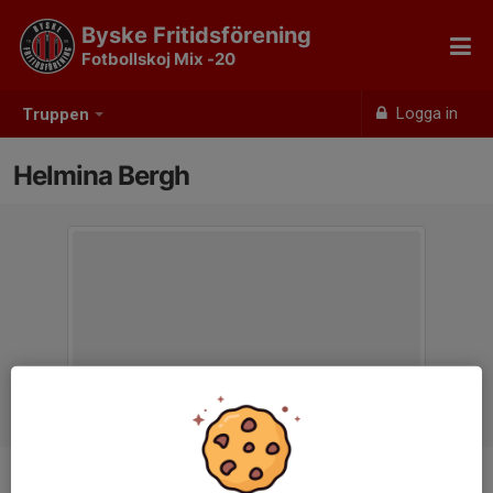
Byske Fritidsförening
Fotbollskoj Mix -20
Logga in
Truppen
Helmina Bergh
Position
-