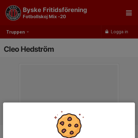
Byske Fritidsförening
Fotbollskoj Mix -20
Logga in
Truppen
Cleo Hedström
Position
-