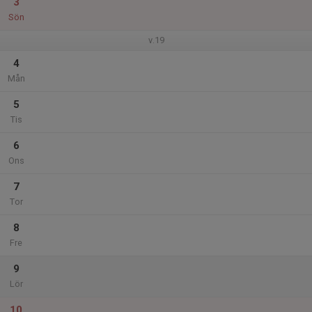
3
Sön
v.19
4
Mån
5
Tis
6
Ons
7
Tor
8
Fre
9
Lör
10