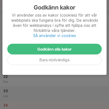
Sön
Godkänn kakor
v.21
Vi använder oss av kakor (cookies) för att vår
18
webbplats ska fungera bra för dig. De används
Mån
även för webbanalys i syfte att hjälpa oss att
förbättra våra tjänster.
19
17:30
Fotbollskoj MIX -20
Så använder vi cookies
18:30
Tis
Nyvalla
20
Godkänn alla kakor
Ons
Bara nödvändiga
21
Tor
22
Fre
23
Lör
24