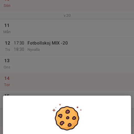
Sön
v.20
11
Mån
12
17:30
Fotbollskoj MIX -20
18:30
Tis
Nyvalla
13
Ons
14
Tor
15
Fre
16
Lör
17