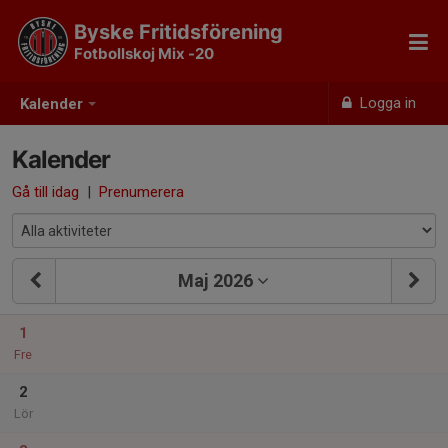
Byske Fritidsförening
Fotbollskoj Mix -20
Logga in
Kalender
Kalender
Gå till idag
|
Prenumerera
Maj 2026
1
Fre
2
Lör