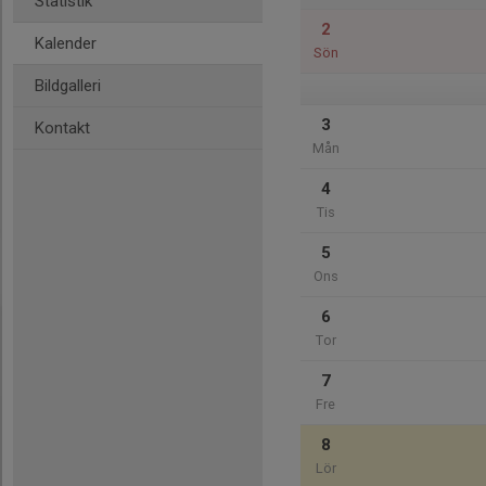
Statistik
2
Kalender
Sön
Bildgalleri
3
Kontakt
Mån
4
Tis
5
Ons
6
Tor
7
Fre
8
Lör