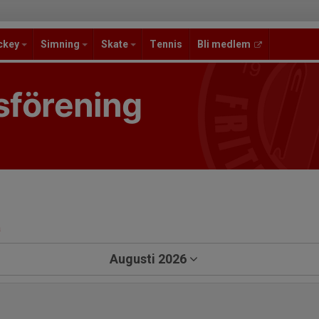
ckey
Simning
Skate
Tennis
Bli medlem
sförening
a
Augusti 2026