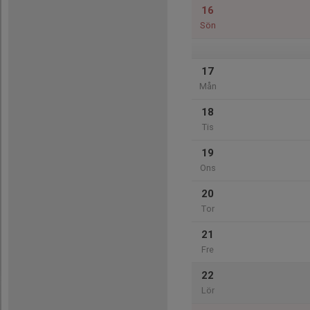
16
Sön
17
Mån
18
Tis
19
Ons
20
Tor
21
Fre
22
Lör