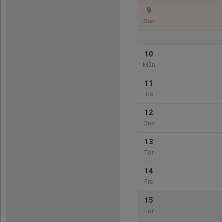
9
Sön
10
Mån
11
Tis
12
Ons
13
Tor
14
Fre
15
Lör