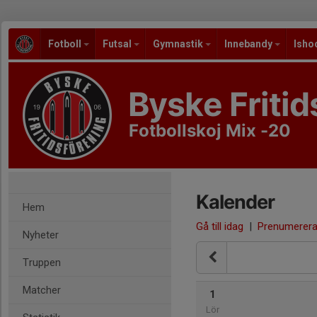
Fotboll
Futsal
Gymnastik
Innebandy
Isho
Byske Fritid
Fotbollskoj Mix -20
Kalender
Hem
Gå till idag
|
Prenumerer
Nyheter
Truppen
Matcher
1
Lör