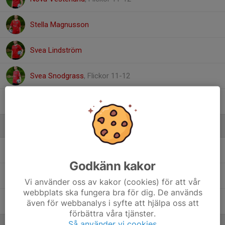
Stella Magnusson
Svea Lindström
Svea Snodgrass
, Flickor 11-12
Thea Marklund
, Flickor 11-13
Ledare
Johan Enquist
Tränare
Godkänn kakor
Korey Snodgrass
Tränare
Vi använder oss av kakor (cookies) för att vår
webbplats ska fungera bra för dig. De används
Micaela Lundgren
Lagledare
även för webbanalys i syfte att hjälpa oss att
förbättra våra tjänster.
Så använder vi cookies