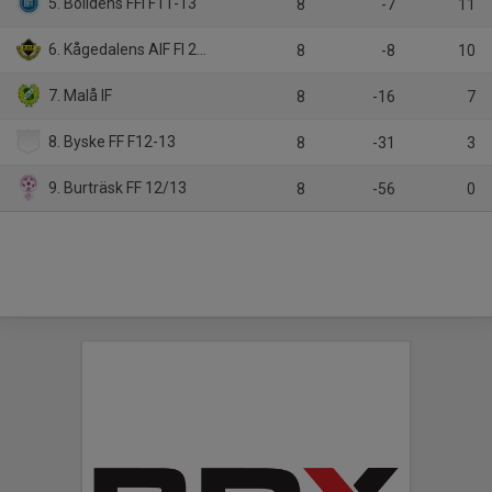
5. Bolidens FFI F11-13
8
-7
11
6. Kågedalens AIF Fl 2012 Gul
8
-8
10
7. Malå IF
8
-16
7
8. Byske FF F12-13
8
-31
3
9. Burträsk FF 12/13
8
-56
0