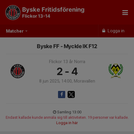
Byske Fritidsförening
Flickor 13-14
Logga in
Matcher
Byske FF - Myckle IK F12
Flickor 13 år Norra
2 - 4
8 jun 2025, 14:00, Moravallen
Samling 13:00
Endast kallade kunde anmäla sig till aktiviteten. 19 personer var kallade.
Logga in här