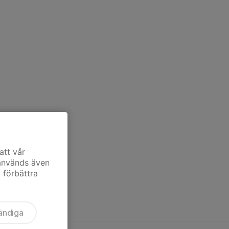
att vår
 används även
t förbättra
ändiga