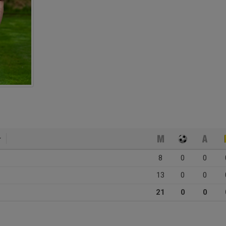
8
0
0
13
0
0
21
0
0