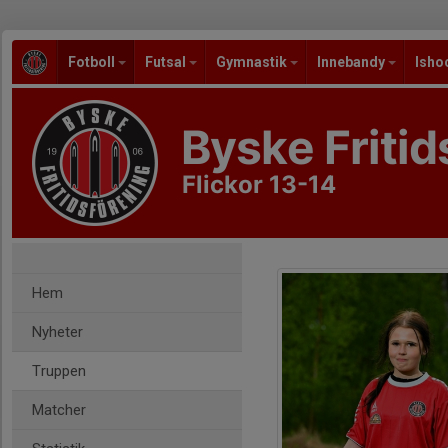
Fotboll
Futsal
Gymnastik
Innebandy
Isho
Byske Fritid
Flickor 13-14
Hem
Nyheter
Truppen
Matcher