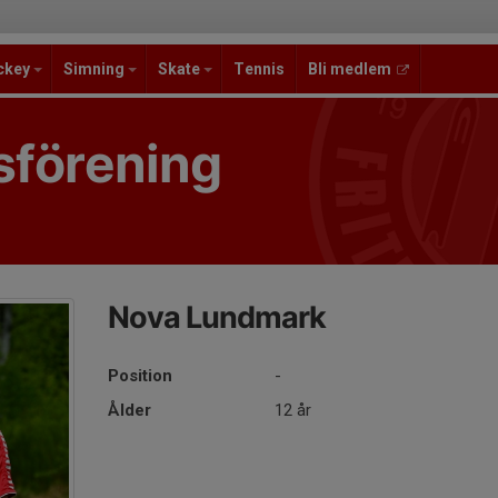
ckey
Simning
Skate
Tennis
Bli medlem
sförening
Nova Lundmark
Position
-
Ålder
12 år