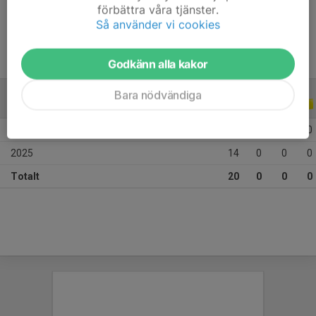
förbättra våra tjänster.
Ålder
13 år
Så använder vi cookies
Godkänn alla kakor
Bara nödvändiga
ALLA SERIER
ALLA ÅR
2026
6
0
0
0
2025
14
0
0
0
Totalt
20
0
0
0