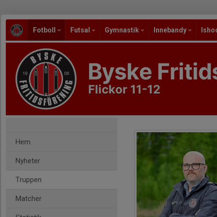
Fotboll
Futsal
Gymnastik
Innebandy
Isho
Byske Fritid
Flickor 11-12
Hem
Nyheter
Truppen
Matcher