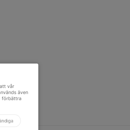
att vår
 används även
t förbättra
ändiga