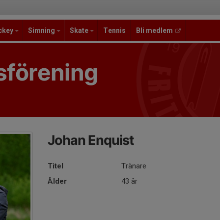
ckey
Simning
Skate
Tennis
Bli medlem
sförening
Johan Enquist
Titel
Tränare
Ålder
43 år