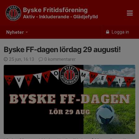
Byske Fritidsförening
Aktiv - Inkluderande - Glädjefylld
Logga in
Nyheter
Byske FF-dagen lördag 29 augusti!
25 jun, 16:13
0 kommentarer