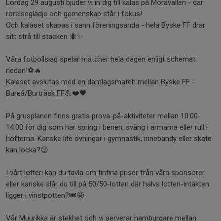
Lördag 29 augusti bjuder vi in dig till kalas på Moravallen - där
rörelseglädje och gemenskap står i fokus!
Och kalaset skapas i sann föreningsanda - hela Byske FF drar
sitt strå till stacken 🐜✨
Våra fotbollslag spelar matcher hela dagen enligt schemat
nedan!⚽🔥
Kalaset avslutas med en damlagsmatch mellan Byske FF -
Bureå/Burträsk FF💪❤️🖤
På grusplanen finns gratis prova-på-aktiviteter mellan 10:00-
14:00 för dig som har spring i benen, sväng i armarna eller rull i
höfterna. Kanske lite övningar i gymnastik, innebandy eller skate
kan locka?😉
I vårt lotteri kan du tävla om finfina priser från våra sponsorer
eller kanske slår du till på 50/50-lotten där halva lotteri-intäkten
ligger i vinstpotten?🎟️🤩
Vår Muurikka är stekhet och vi serverar hamburgare mellan