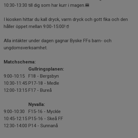
10:30-13:30 till dig som har kurr i magen.🍔
I kiosken hittar du kall dryck, varm dryck och gott fika och den
håller öppet mellan 9:00-15:00!🥤
Alla intäkter under dagen gagnar Byske FFs barn- och
ungdomsverksamhet.
Matchschema:
Gullringsplanen:
9:00-10:15
F18 - Bergsbyn
10:30-11:45
P17-18 - Medle
12:00-13:15
F17 - Bureå
Nyvalla:
9:00-10:30
F15-16 - Myckle
10:45-12:15
P15-16 - Skeå FF
12:30-14:00
P14 - Sunnanå