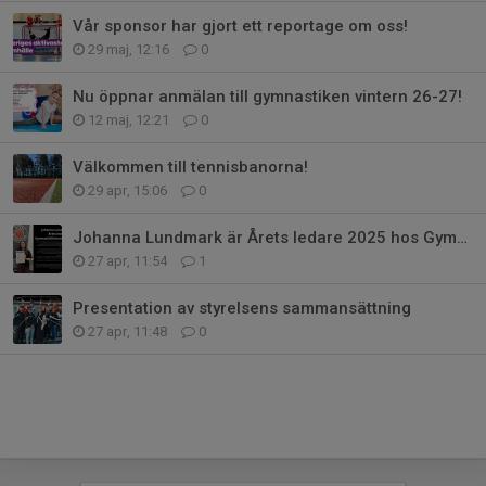
Vår sponsor har gjort ett reportage om oss!
29 maj, 12:16
0
Nu öppnar anmälan till gymnastiken vintern 26-27!
12 maj, 12:21
0
Välkommen till tennisbanorna!
29 apr, 15:06
0
Johanna Lundmark är Årets ledare 2025 hos Gymnastikförbundet Norr
27 apr, 11:54
1
Presentation av styrelsens sammansättning
27 apr, 11:48
0