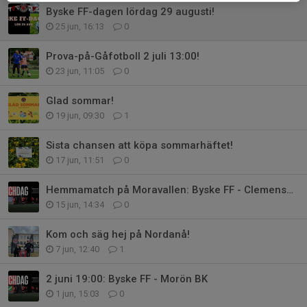
Byske FF-dagen lördag 29 augusti!
25 jun, 16:13
0
Prova-på-Gåfotboll 2 juli 13:00!
23 jun, 11:05
0
Glad sommar!
19 jun, 09:30
1
Sista chansen att köpa sommarhäftet!
17 jun, 11:51
0
Hemmamatch på Moravallen: Byske FF - Clemensnäs IF
15 jun, 14:34
0
Kom och säg hej på Nordanå!
7 jun, 12:40
1
2 juni 19:00: Byske FF - Morön BK
1 jun, 15:03
0