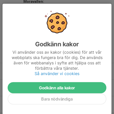
Moravallen:
9:30-11:00
F13-14 - KAIF
11:30-13:00
P11-13 - Skeå FF
14:00
Dam div 3: Byske FF - Bureå/Burträsk FF
Dela nyhet
Godkänn kakor
Vi använder oss av kakor (cookies) för att vår
Tidigare nyheter
webbplats ska fungera bra för dig. De används
även för webbanalys i syfte att hjälpa oss att
förbättra våra tjänster.
Vi välkomnar Holmen som sponsor!
Så använder vi cookies
8 jul, 18:00
0
ICA besöker konstgräset tis 7/7 kl 19-21!
Godkänn alla kakor
5 jul, 10:00
0
Bara nödvändiga
Vi välkomnar Skebo som sponsor!
1 jul, 10:00
0