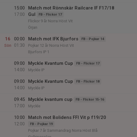
15:00
Match mot Rönnskär Railcare IF F17/18
17:00
Gul
FB - Flickor 17
Flickor 9 år Norra Höst Vit
Örjan
16
00:00
Match mot IFK Bjurfors
FB - Pojkar 14
01:30
Sön
Pojkar 12 år Norra Höst Vit
Bjurfors IP 1
09:00
Myckle Kvantum Cup
FB - Flickor 17
14:00
Myckle IP
09:00
Myckle Kvantum Cup
FB - Flickor 18
14:00
Myckle IP
09:45
Myckle kvantum cup
FB - Flickor 15-16
17:00
Myckle
10:00
Match mot Bolidens FFI Vit p f19/20
12:00
FB - Pojkar 19
Pojkar 7 år Sammandrag Norra Höst Blå
Gullringsplan