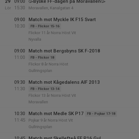
29
09:00
🥳Byske FF-dagen på Moravallen🥳
15:30
Lör
Moravallen, Kanalgatan 4
09:00
Match mot Myckle IK F15 Svart
10:30
FB - Flickor 15-16
Flickor 11 år Norra Höst Vit
Nyvalla
09:00
Match mot Bergsbyns SK F-2018
11:00
FB - Flickor 18
Flickor 8 år Norra Höst
Gullringsplan
09:30
Match mot Kågedalens AIF 2013
11:30
FB - Flickor 13-14
Flickor 13 år Norra Höst Vit
Moravallen
10:30
Match mot Medle SK P17
FB - Pojkar 17-18
11:45
Pojkar 9 år Norra Höst Vit
Gullringsplan
10:45
Match mot Skellefteå FF P16 Gul