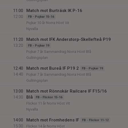
11:00
Match mot Burträsk IK P-16
12:00
FB - Pojkar 15-16
Pojkar 10 år Norra Höst Vit
Nyvalla
11:20
Match mot IFK Anderstorp-Skellefteå P19
13:20
FB - Pojkar 19
Pojkar 7 år Sammandrag Norra Höst Blå
Gullringsplan
12:40
Match mot Bureå IF P19 2
FB - Pojkar 19
14:40
Pojkar 7 år Sammandrag Norra Höst Blå
Gullringsplan
13:00
Match mot Rönnskär Railcare IF F15/16
14:30
Blå
FB - Flickor 15-16
Flickor 11 år Norra Höst Vit
Nyvalla
14:00
Match mot Fromhedens IF
FB - Flickor 11-12
15:30
Flickor 14 år Norra Höst