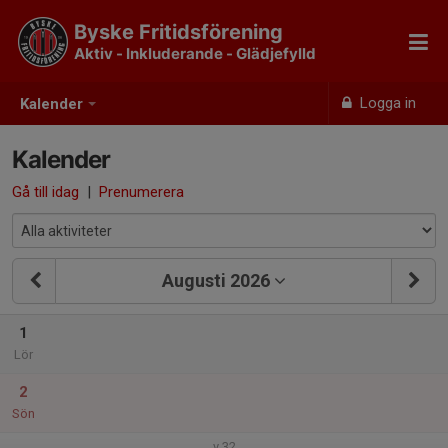
Byske Fritidsförening
Aktiv - Inkluderande - Glädjefylld
Logga in
Kalender
Kalender
Gå till idag
|
Prenumerera
Augusti 2026
1
Lör
2
Sön
v.32