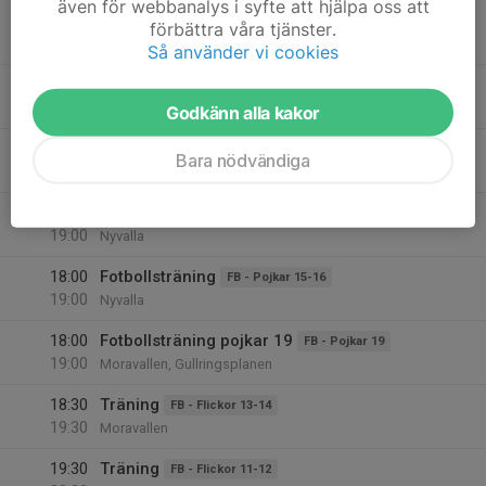
även för webbanalys i syfte att hjälpa oss att
Division 3 dam grp 1
förbättra våra tjänster.
Moravallen
Så använder vi cookies
19
18:00
Fotbollsträning
FB - Flickor 17
19:00
Ons
Gullringsplanen
Godkänn alla kakor
18:00
Fotbollsträning
FB - Flickor 18
Bara nödvändiga
19:00
Gullringsplanen
18:00
Träning
FB - Pojkar 14
19:00
Nyvalla
18:00
Fotbollsträning
FB - Pojkar 15-16
19:00
Nyvalla
18:00
Fotbollsträning pojkar 19
FB - Pojkar 19
19:00
Moravallen, Gullringsplanen
18:30
Träning
FB - Flickor 13-14
19:30
Moravallen
19:30
Träning
FB - Flickor 11-12