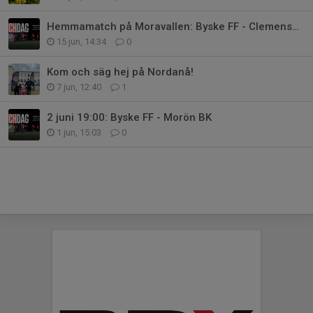
Hemmamatch på Moravallen: Byske FF - Clemensnäs IF
15 jun, 14:34
0
Kom och säg hej på Nordanå!
7 jun, 12:40
1
2 juni 19:00: Byske FF - Morön BK
1 jun, 15:03
0