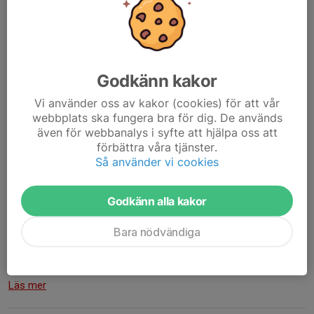
Godkänn kakor
Vi använder oss av kakor (cookies) för att vår
webbplats ska fungera bra för dig. De används
även för webbanalys i syfte att hjälpa oss att
förbättra våra tjänster.
Så använder vi cookies
Godkänn alla kakor
Tillsammans skapar vi trygga idrottsplatser!
Bara nödvändiga
Nu på tisdag 7 juli kl 19:00-21:00 har vi glädjen att få besök av
ICA Supermarket Byske
på konstgräsplanen vid Byskeskolan. De
är på plats för att bidra till en trygg och...
Läs mer