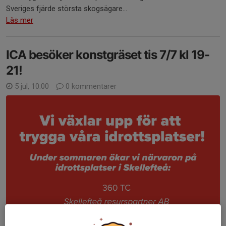
Sveriges fjärde största skogsägare...
Läs mer
ICA besöker konstgräset tis 7/7 kl 19-
21!
5 jul, 10:00
0 kommentarer