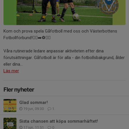
Kom och prova spela Gåfotboll med oss och Västerbottens
Fotbollförbund!🚶‍♂️‍➡️⚽🚶‍♀️
Våra rutinerade ledare anpassar aktiviteten efter dina
förutsättningar. Gåfotboll är för alla - din fotbollsbakgrund, ålder
eller dina...
Läs mer
Fler nyheter
Glad sommar!
19 jun, 09:30
1
Sista chansen att köpa sommarhäftet!
17 jun, 11:51
0