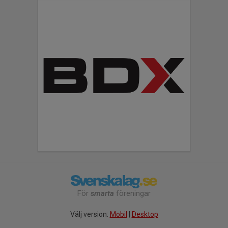
För
smarta
föreningar
Välj version:
Mobil
|
Desktop