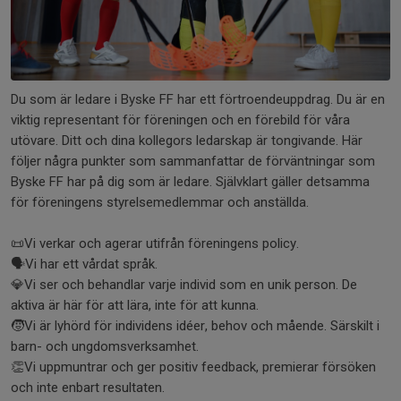
Du som är ledare i Byske FF har ett förtroendeuppdrag. Du är en
viktig representant för föreningen och en förebild för våra
utövare. Ditt och dina kollegors ledarskap är tongivande. Här
följer några punkter som sammanfattar de förväntningar som
Byske FF har på dig som är ledare. Självklart gäller detsamma
för föreningens styrelsemedlemmar och anställda.
📜Vi verkar och agerar utifrån föreningens policy.
🗣️Vi har ett vårdat språk.
💎Vi ser och behandlar varje individ som en unik person. De
aktiva är här för att lära, inte för att kunna.
🧒Vi är lyhörd för individens idéer, behov och mående. Särskilt i
barn- och ungdomsverksamhet.
👏Vi uppmuntrar och ger positiv feedback, premierar försöken
och inte enbart resultaten.