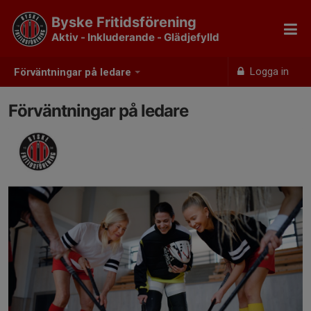
Byske Fritidsförening
Aktiv - Inkluderande - Glädjefylld
Logga in
Förväntningar på ledare
Förväntningar på ledare