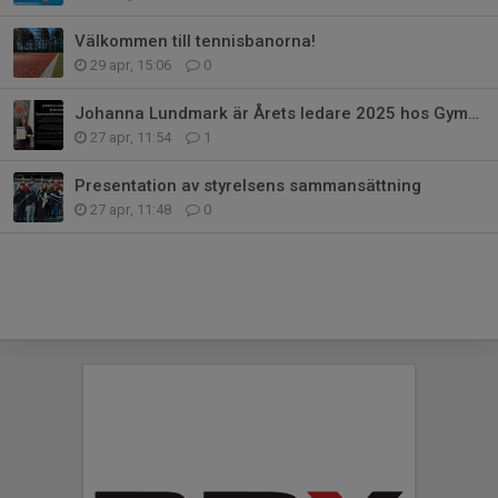
Välkommen till tennisbanorna!
29 apr, 15:06
0
Johanna Lundmark är Årets ledare 2025 hos Gymnastikförbundet Norr
27 apr, 11:54
1
Presentation av styrelsens sammansättning
27 apr, 11:48
0