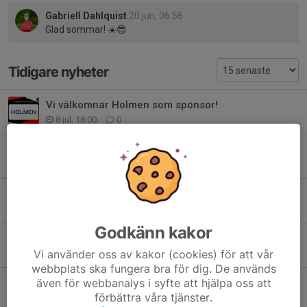
Gabriell Dahlquist
20 jun, 06:56
Glad sommar! ☀️😎
Tidigare nyheter
Vi välkomnar Holmen som sponsor!
8 jul, 18:00
0
ICA besöker konstgräset tis 7/7 kl 19-21!
5 jul, 10:00
0
Vi välkomnar Skebo som sponsor!
1 jul, 10:00
0
Godkänn kakor
Byske FF-dagen lördag 29 augusti!
Vi använder oss av kakor (cookies) för att vår
25 jun, 16:13
0
webbplats ska fungera bra för dig. De används
även för webbanalys i syfte att hjälpa oss att
Prova-på-Gåfotboll 2 juli 13:00!
förbättra våra tjänster.
23 jun, 11:05
0