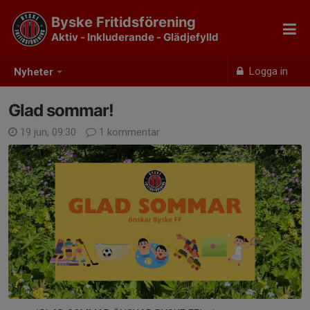
Byske Fritidsförening
Aktiv - Inkluderande - Glädjefylld
Logga in
Nyheter
Glad sommar!
19 jun, 09:30
1 kommentar