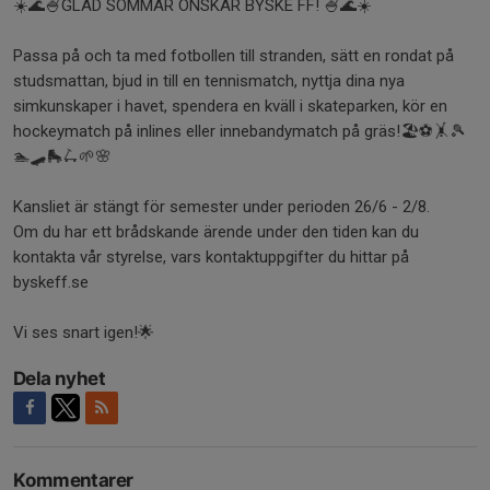
☀️🌊🍧GLAD SOMMAR ÖNSKAR BYSKE FF! 🍧🌊☀️
Passa på och ta med fotbollen till stranden, sätt en rondat på
studsmattan, bjud in till en tennismatch, nyttja dina nya
simkunskaper i havet, spendera en kväll i skateparken, kör en
hockeymatch på inlines eller innebandymatch på gräs!🏖️⚽🤸🎾
🏊🛹🛼🛴🌱🌸
Kansliet är stängt för semester under perioden 26/6 - 2/8.
Om du har ett brådskande ärende under den tiden kan du
kontakta vår styrelse, vars kontaktuppgifter du hittar på
byskeff.se
Vi ses snart igen!🌟
Dela nyhet
Kommentarer