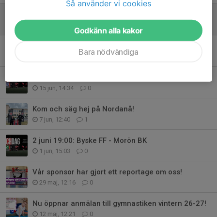
Så använder vi cookies
Glad sommar!
19 jun, 09:30
1
Godkänn alla kakor
Sista chansen att köpa sommarhäftet!
Bara nödvändiga
17 jun, 11:51
0
Hemmamatch på Moravallen: Byske FF - Clemensnäs IF
15 jun, 14:34
0
Kom och säg hej på Nordanå!
7 jun, 12:40
1
2 juni 19:00: Byske FF - Morön BK
1 jun, 15:03
0
Vår sponsor har gjort ett reportage om oss!
29 maj, 12:16
0
Nu öppnar anmälan till gymnastiken vintern 26-27!
12 maj, 12:21
0