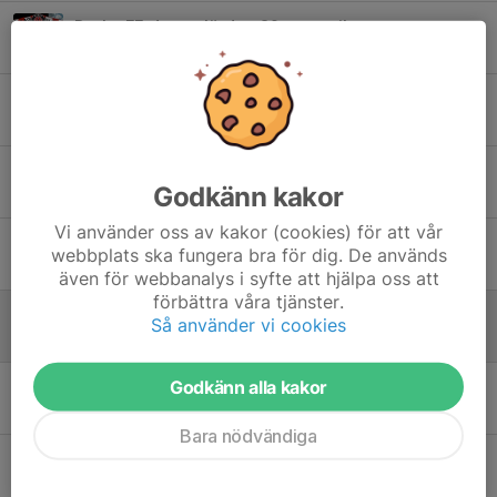
Byske FF-dagen lördag 29 augusti!
25 jun, 16:13
0
Prova-på-Gåfotboll 2 juli 13:00!
23 jun, 11:05
0
Glad sommar!
Godkänn kakor
19 jun, 09:30
1
Vi använder oss av kakor (cookies) för att vår
Sista chansen att köpa sommarhäftet!
webbplats ska fungera bra för dig. De används
17 jun, 11:51
0
även för webbanalys i syfte att hjälpa oss att
förbättra våra tjänster.
Hemmamatch på Moravallen: Byske FF - Clemensnäs IF
Så använder vi cookies
15 jun, 14:34
0
Godkänn alla kakor
Kom och säg hej på Nordanå!
7 jun, 12:40
1
Bara nödvändiga
2 juni 19:00: Byske FF - Morön BK
1 jun, 15:03
0