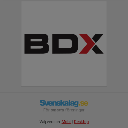
För
smarta
föreningar
Välj version:
Mobil
|
Desktop