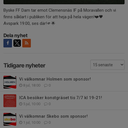
Byske FF Dam tar emot Clemensnäs IF på Moravallen och vi
finns såklart i publiken för att heja på hela vägen!❤️🖤
Avspark 19:00, ses där!🫵🌟
Dela nyhet
Tidigare nyheter
Vi välkomnar Holmen som sponsor!
8 jul, 18:00
0
ICA besöker konstgräset tis 7/7 kl 19-21!
5 jul, 10:00
0
Vi välkomnar Skebo som sponsor!
1 jul, 10:00
0