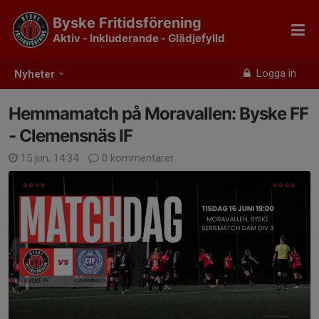
Byske Fritidsförening
Aktiv - Inkluderande - Glädjefylld
Logga in
Nyheter
Hemmamatch på Moravallen: Byske FF
- Clemensnäs IF
15 jun, 14:34
0 kommentarer