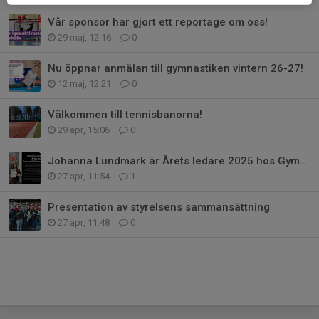
Vår sponsor har gjort ett reportage om oss!
29 maj, 12:16
0
Nu öppnar anmälan till gymnastiken vintern 26-27!
12 maj, 12:21
0
Välkommen till tennisbanorna!
29 apr, 15:06
0
Johanna Lundmark är Årets ledare 2025 hos Gymnastikförbundet Norr
27 apr, 11:54
1
Presentation av styrelsens sammansättning
27 apr, 11:48
0