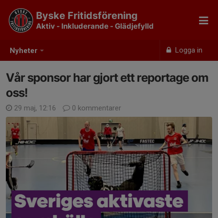
Byske Fritidsförening
Aktiv - Inkluderande - Glädjefylld
Logga in
Nyheter
Vår sponsor har gjort ett reportage om
oss!
29 maj, 12:16
0 kommentarer