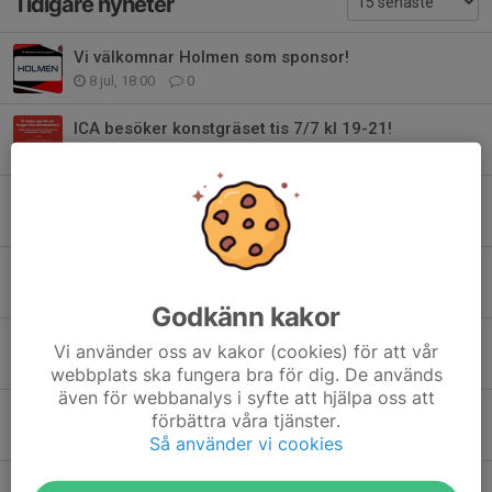
Tidigare nyheter
Vi välkomnar Holmen som sponsor!
8 jul, 18:00
0
ICA besöker konstgräset tis 7/7 kl 19-21!
5 jul, 10:00
0
Vi välkomnar Skebo som sponsor!
1 jul, 10:00
0
Byske FF-dagen lördag 29 augusti!
25 jun, 16:13
0
Godkänn kakor
Prova-på-Gåfotboll 2 juli 13:00!
Vi använder oss av kakor (cookies) för att vår
23 jun, 11:05
0
webbplats ska fungera bra för dig. De används
även för webbanalys i syfte att hjälpa oss att
Glad sommar!
förbättra våra tjänster.
19 jun, 09:30
1
Så använder vi cookies
Sista chansen att köpa sommarhäftet!