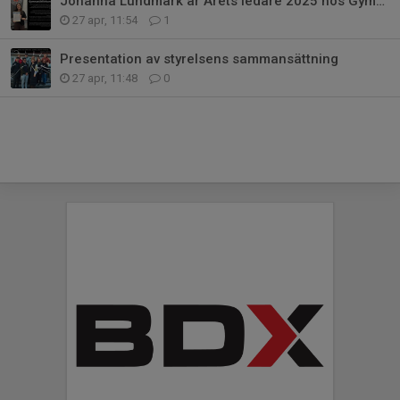
Johanna Lundmark är Årets ledare 2025 hos Gymnastikförbundet Norr
27 apr, 11:54
1
Presentation av styrelsens sammansättning
27 apr, 11:48
0