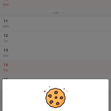
Sön
v.20
11
Mån
12
Tis
13
Ons
14
Tor
15
Fre
16
Lör
17