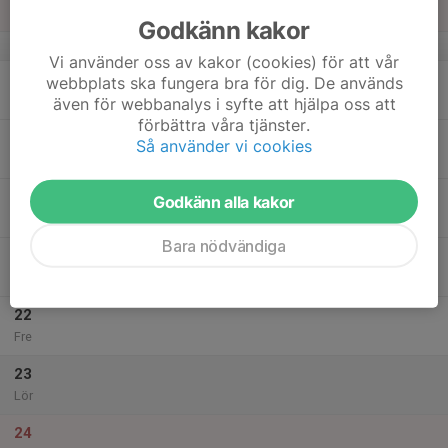
Sön
Godkänn kakor
v.21
Vi använder oss av kakor (cookies) för att vår
18
webbplats ska fungera bra för dig. De används
Mån
även för webbanalys i syfte att hjälpa oss att
förbättra våra tjänster.
19
Så använder vi cookies
Tis
20
Godkänn alla kakor
Ons
Bara nödvändiga
21
Tor
22
Fre
23
Lör
24