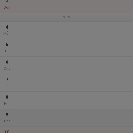
3
Sön
v.19
4
Mån
5
Tis
6
Ons
7
Tor
8
Fre
9
Lör
10