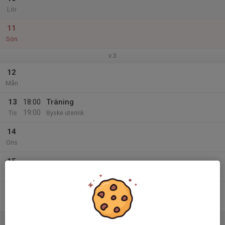
Lör
11
Sön
v.3
12
Mån
13
18:00
Träning
19:00
Tis
Byske uterink
14
Ons
15
Tor
16
Fre
17