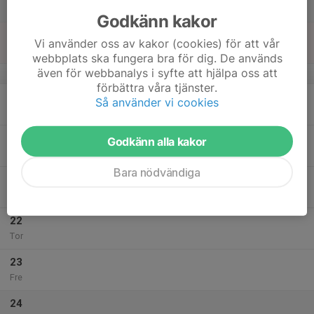
Lör
Godkänn kakor
18
Vi använder oss av kakor (cookies) för att vår
Sön
webbplats ska fungera bra för dig. De används
även för webbanalys i syfte att hjälpa oss att
v.4
förbättra våra tjänster.
19
Så använder vi cookies
Mån
20
18:00
Träning
Godkänn alla kakor
19:00
Tis
Byske uterink
Bara nödvändiga
21
Ons
22
Tor
23
Fre
24