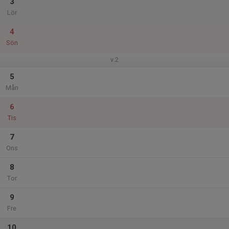
3
Lör
4
Sön
v.2
5
Mån
6
Tis
7
Ons
8
Tor
9
Fre
10