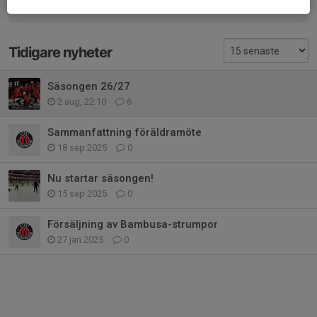
Elliot vill vara med men Alvin vill inte fortsätta.
Tidigare nyheter
Säsongen 26/27
2 aug, 22:10
6
Sammanfattning föräldramöte
18 sep 2025
0
Nu startar säsongen!
15 sep 2025
0
Försäljning av Bambusa-strumpor
27 jan 2025
0