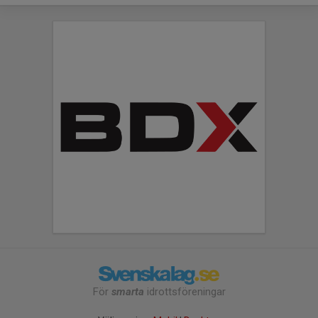
För
smarta
idrottsföreningar