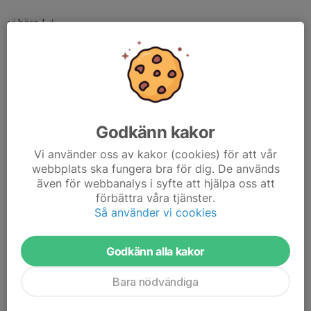
vi hörs ! ☀️
Dela nyhet
Kommentarer
Visa alla kommentarer (6)...
Godkänn kakor
Julia Sandlén
18 jun, 22:10
Vi använder oss av kakor (cookies) för att vår
Freja säger nej, men vet inte om hon är inräknad här ens.
webbplats ska fungera bra för dig. De används
även för webbanalys i syfte att hjälpa oss att
Jonathan Malm
3 aug, 00:01
förbättra våra tjänster.
både våra barn vill spela, Svante som är född 17 borde
Så använder vi cookies
väll gå bra. men hur blir det med Algot som är född 14?
Matilda Marklund
3 aug, 10:29
Godkänn alla kakor
Vi måste först och främst få en bild av hur många som
vill vara med och sedan ta det därifrån.
Bara nödvändiga
Lisa Lind
3 aug, 10:36