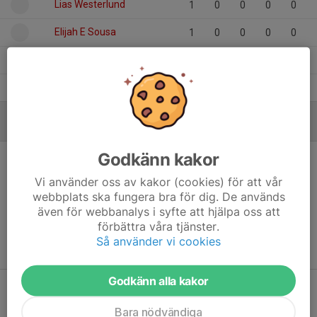
Lias Westerlund
1
0
0
0
0
Elijah E Sousa
1
0
0
0
0
Aston Ceder
1
0
0
0
0
Algot Malm
1
0
0
0
0
MÅLVAKTER
Godkänn kakor
Vi använder oss av kakor (cookies) för att vår
webbplats ska fungera bra för dig. De används
Ingen målvaktsstatistik inlagd
även för webbanalys i syfte att hjälpa oss att
förbättra våra tjänster.
Så använder vi cookies
Godkänn alla kakor
Dela statistik
Bara nödvändiga