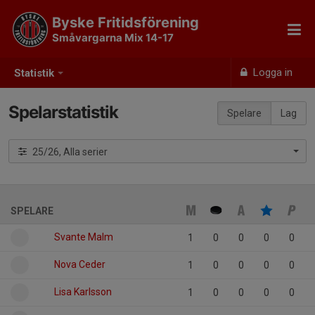
Byske Fritidsförening
Småvargarna Mix 14-17
Logga in
Statistik
Spelarstatistik
Spelare
Lag
25/26, Alla serier
SPELARE
Svante Malm
1
0
0
0
0
Nova Ceder
1
0
0
0
0
Lisa Karlsson
1
0
0
0
0